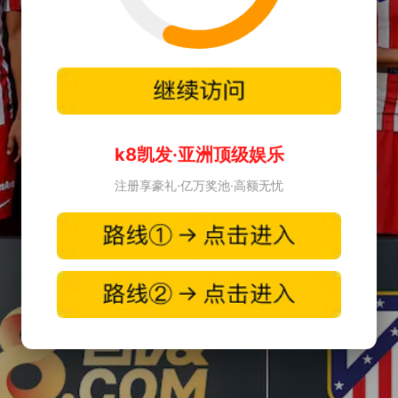
k8凯发·亚洲顶级娱乐
注册享豪礼·亿万奖池·高额无忧